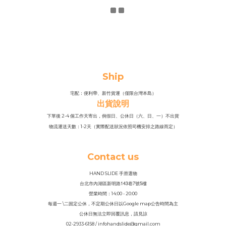
Ship
宅配：便利帶、新竹貨運（僅限台灣本島）
出貨說明
下單後 2-4 個工作天寄出，例假日、公休日（六、日、一）不出貨
物流運送天數：1-2天（實際配送狀況依照司機安排之路線而定）
Contact us
HAND SLIDE 手滑選物
143
7
5
台北市內湖區新明路
巷
號
樓
營業時間：14
:
00 - 20:00
每週一 \二固定公休，不定期公休日以Google map公告時間為主
公休日無法立即回覆訊息，請見諒
02-2933-6158 / infohandslide@gmail.com