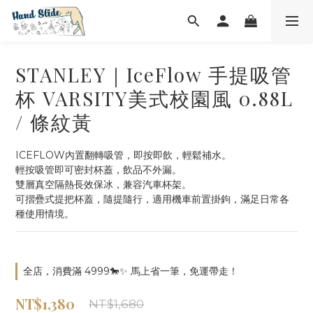
STANLEY｜IceFlow 手提吸管
杯 VARSITY美式校園風 0.88L
/ 條紋黃
ICEFLOW內置翻轉吸管，即按即飲，輕鬆補水。
輕按吸管即可密封杯蓋，飲品不外漏。
雙層真空隔熱長效保冰，兼容汽車杯架。
可摺疊式提把杯蓋，隨提隨行，適用機車前置掛鉤，滿足日常各
種使用情境。
全店，消費滿 4999🐎✨ 馬上省一筆，免運帶走！
NT$1,380
NT$1,680