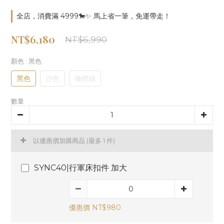
全店，消費滿 4999🐎✨ 馬上省一筆，免運帶走！
NT$6,180
NT$6,990
顏色
: 黑色
黑色
沙色
橄欖綠
數量
以優惠價加購商品
(最多 1 件)
SYNC40|行軍床扣件 加大
優惠價 NT$980