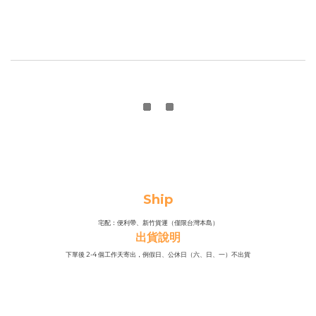
Ship
宅配：便利帶、新竹貨運（僅限台灣本島）
出貨說明
下單後 2-4 個工作天寄出，例假日、公休日（六、日、一）不出貨
物流運送天數：1-2天（實際配送狀況依照司機安排之路線而定）
Contact us