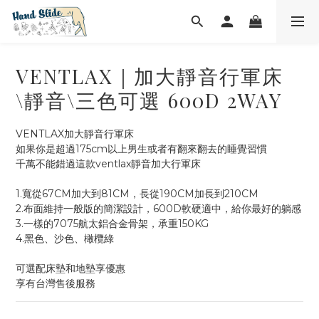
VENTLAX｜加大靜音行軍床
\靜音\三色可選 600D 2WAY
VENTLAX加大靜音行軍床
如果你是超過175cm以上男生或者有翻來翻去的睡覺習慣
千萬不能錯過這款ventlax靜音加大行軍床
1.寬從67CM加大到81CM，長從190CM加長到210CM
2.布面維持一般版的簡潔設計，600D軟硬適中，給你最好的躺感
3.一樣的7075航太鋁合金骨架，承重150KG
4.黑色、沙色、橄欖綠
可選配床墊和地墊享優惠
享有台灣售後服務