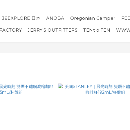
38EXPLORE 日本
ANOBA
Oregonian Camper
FE
 FACTORY
JERRY'S OUTFITTERS
TENt o TEN
WW