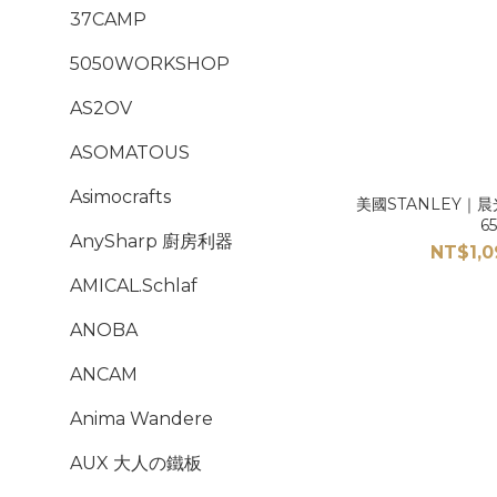
37CAMP
5050WORKSHOP
AS2OV
ASOMATOUS
Asimocrafts
美國STANLEY｜
6
AnySharp 廚房利器
NT$1,0
AMICAL.Schlaf
ANOBA
ANCAM
Anima Wandere
AUX 大人の鐵板