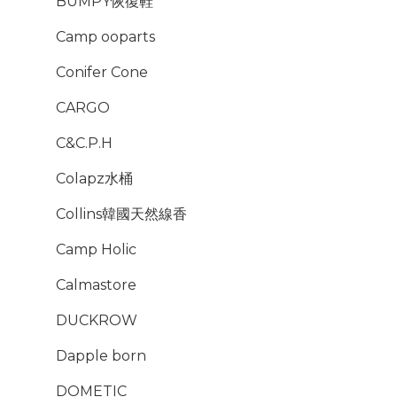
BUMPY恢復鞋
Camp ooparts
Conifer Cone
CARGO
C&C.P.H
Colapz水桶
Collins韓國天然線香
Camp Holic
Calmastore
DUCKROW
Dapple born
DOMETIC