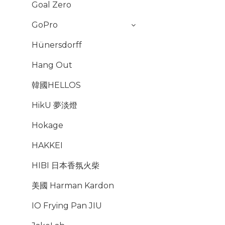
Goal Zero
GoPro
Hünersdorff
Hang Out
韓國HELLOS
HikU 夢淡燈
Hokage
HAKKEI
HIBI 日本香氛火柴
美國 Harman Kardon
IO Frying Pan JIU