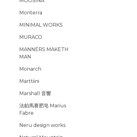
MOOSINA
Monterra
MINIMAL WORKS
MURACO
MANNERS MAKETH
MAN
Monarch
Marttiini
Marshall 音響
法鉑馬賽肥皂 Marius
Fabre
Neru design works