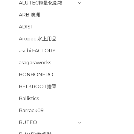
ALUTEC輕量化鋁箱
ARB 澳洲
ADISI
Aropec 水上用品
asobi FACTORY
asagaraworks
BONBONERO
BELKROOT燈罩
Ballistics
Barrack09
BUTEO