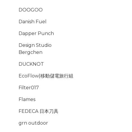
DOOGOO
Danish Fuel
Dapper Punch
Design Studio
Bergchen
DUCKNOT
EcoFlow|移動儲電旅行組
Filter017
Flames
FEDECA 日本刀具
grn outdoor