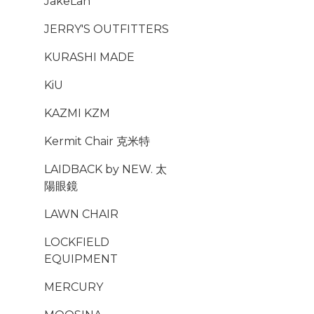
JakeLah
JERRY'S OUTFITTERS
KURASHI MADE
KiU
KAZMI KZM
Kermit Chair 克米特
LAIDBACK by NEW. 太
陽眼鏡
LAWN CHAIR
LOCKFIELD
EQUIPMENT
MERCURY