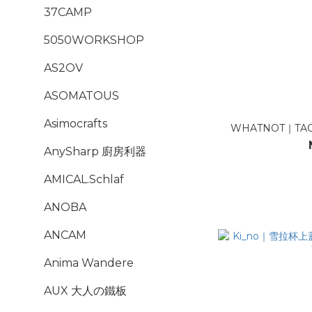
37CAMP
5050WORKSHOP
AS2OV
ASOMATOUS
Asimocrafts
WHATNOT｜TAC
AnySharp 廚房利器
AMICAL.Schlaf
ANOBA
ANCAM
Anima Wandere
AUX 大人の鐵板