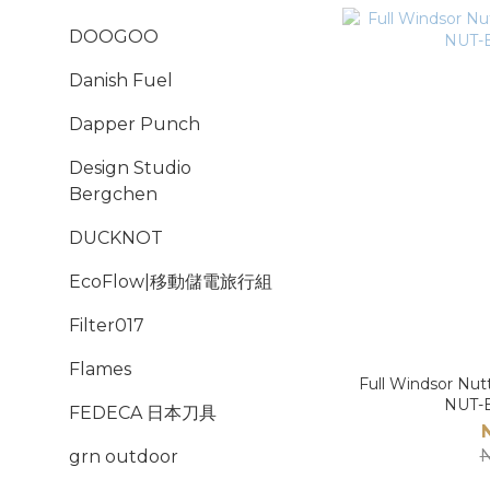
DOOGOO
Danish Fuel
Dapper Punch
Design Studio
Bergchen
DUCKNOT
EcoFlow|移動儲電旅行組
Filter017
Flames
Full Windsor 
NUT-
FEDECA 日本刀具
N
grn outdoor