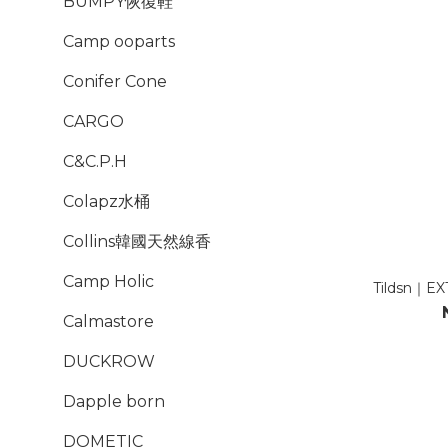
BUMPY恢復鞋
Camp ooparts
Conifer Cone
CARGO
C&C.P.H
Colapz水桶
Collins韓國天然線香
Camp Holic
Tildsn｜E
Calmastore
DUCKROW
Dapple born
DOMETIC