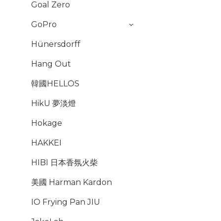
Goal Zero
GoPro
Hünersdorff
Hang Out
韓國HELLOS
HikU 夢淡燈
Hokage
HAKKEI
HIBI 日本香氛火柴
美國 Harman Kardon
IO Frying Pan JIU