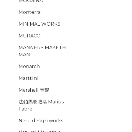
MOOSINA
Monterra
MINIMAL WORKS
MURACO
MANNERS MAKETH
MAN
Monarch
Marttiini
Marshall 音響
法鉑馬賽肥皂 Marius
Fabre
Neru design works