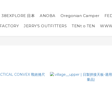
38EXPLORE 日本
ANOBA
Oregonian Camper
FE
 FACTORY
JERRY'S OUTFITTERS
TENt o TEN
WW
具