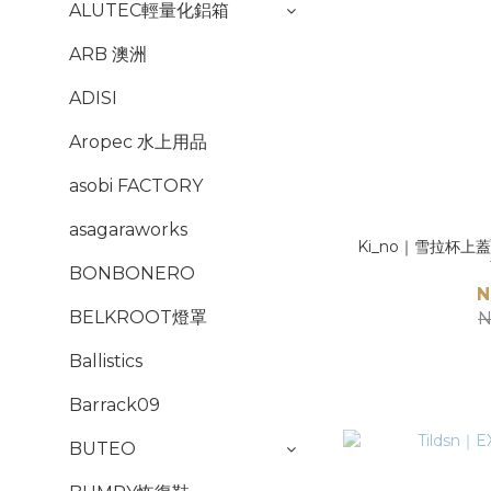
ALUTEC輕量化鋁箱
ARB 澳洲
ADISI
Aropec 水上用品
asobi FACTORY
asagaraworks
Ki_no｜雪拉杯上蓋\杯墊
BONBONERO
N
BELKROOT燈罩
N
Ballistics
Barrack09
BUTEO