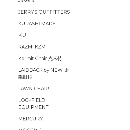
JakeLah
JERRY'S OUTFITTERS
KURASHI MADE
KiU
KAZMI KZM
Kermit Chair 克米特
LAIDBACK by NEW. 太
陽眼鏡
LAWN CHAIR
LOCKFIELD
EQUIPMENT
MERCURY