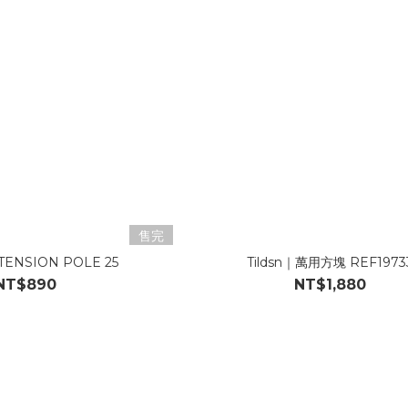
售完
XTENSION POLE 25
Tildsn｜萬用方塊 REF1973
NT$890
NT$1,880