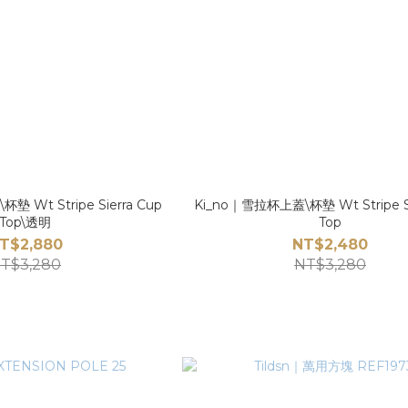
 Wt Stripe Sierra Cup
Ki_no｜雪拉杯上蓋\杯墊 Wt Stripe Si
Top\透明
Top
T$2,880
NT$2,480
T$3,280
NT$3,280