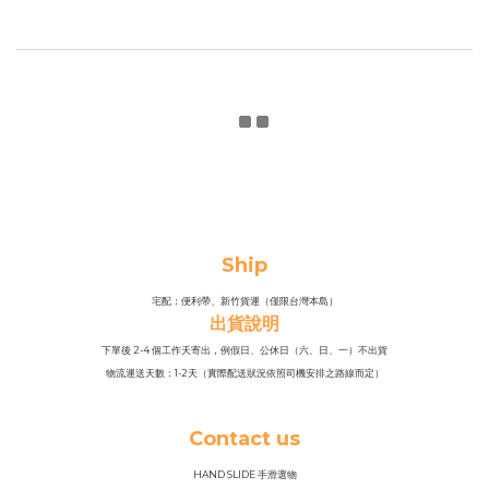
Ship
宅配：便利帶、新竹貨運（僅限台灣本島）
出貨說明
下單後 2-4 個工作天寄出，例假日、公休日（六、日、一）不出貨
物流運送天數：1-2天（實際配送狀況依照司機安排之路線而定）
Contact us
HAND SLIDE 手滑選物