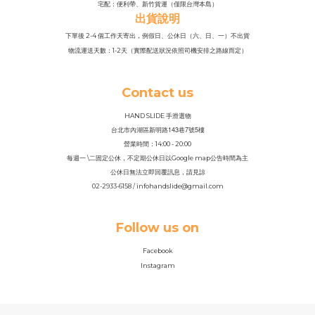
宅配：便利帶、新竹貨運（僅限台灣本島）
出貨說明
下單後 2-4 個工作天寄出，例假日、公休日（六、日、一）不出貨
物流運送天數：1-2天（實際配送狀況依照司機安排之路線而定）
Contact us
HAND SLIDE 手滑選物
143
7
5
台北市內湖區新明路
巷
號
樓
營業時間：14
:
00 - 20:00
每週一 \二固定公休，不定期公休日以Google map公告時間為主
公休日無法立即回覆訊息，請見諒
02-2933-6158 / infohandslide@gmail.com
Follow us on
Facebook
Instagram