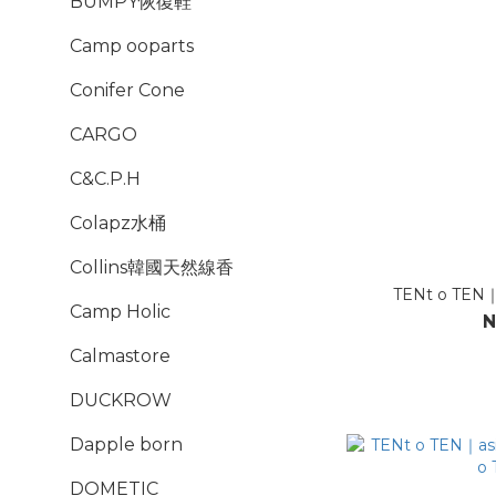
BUMPY恢復鞋
Camp ooparts
Conifer Cone
CARGO
C&C.P.H
Colapz水桶
Collins韓國天然線香
TENt o T
Camp Holic
N
Calmastore
DUCKROW
Dapple born
DOMETIC