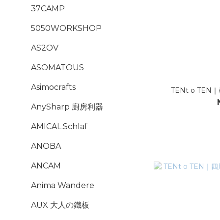
37CAMP
5050WORKSHOP
AS2OV
ASOMATOUS
Asimocrafts
TENt o TE
AnySharp 廚房利器
AMICAL.Schlaf
ANOBA
ANCAM
Anima Wandere
AUX 大人の鐵板