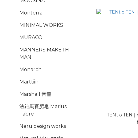
MOOSINA
Monterra
MINIMAL WORKS
MURACO
MANNERS MAKETH
MAN
Monarch
Marttiini
Marshall 音響
法鉑馬賽肥皂 Marius
Fabre
TENt o TEN｜
Neru design works