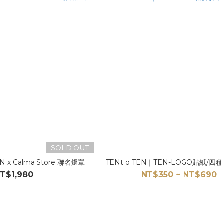
SOLD OUT
N x Calma Store 聯名燈罩
TENt o TEN｜TEN-LOGO貼紙/
T$1,980
NT$350 ~ NT$690