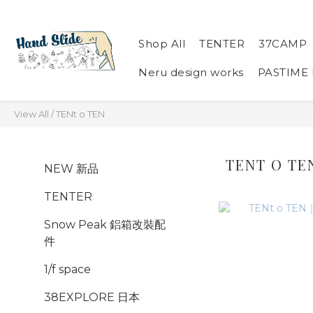
Shop All
TENTER
37CAMP
Neru design works
PASTIME
View All
/
TENt o TEN
TENT O TE
NEW 新品
TENTER
Snow Peak 鋁箱改裝配
件
1/f space
38EXPLORE 日本