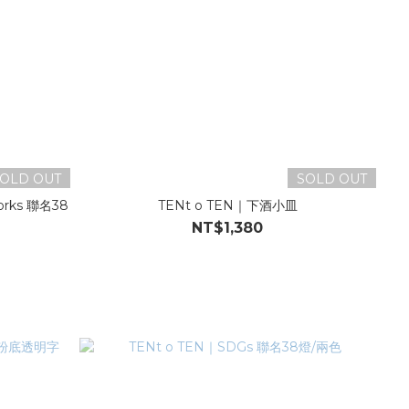
OLD OUT
SOLD OUT
works 聯名38
TENt o TEN｜下酒小皿
NT$1,380