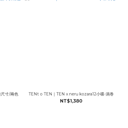
四種尺寸/兩色
TENt o TEN｜TEN x neru kozara12小碟-渦巻
NT$1,380