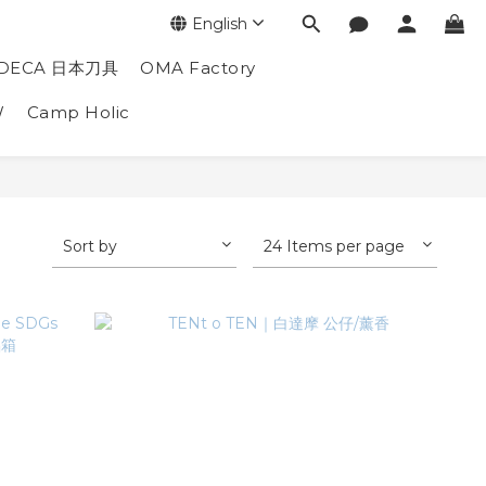
English
DECA 日本刀具
OMA Factory
W
Camp Holic
Sort by
24 Items per page