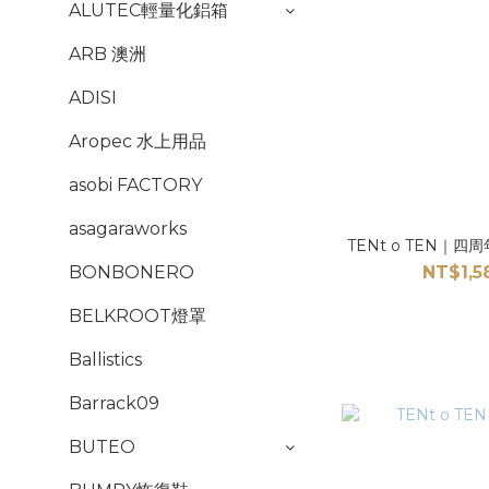
ALUTEC輕量化鋁箱
ARB 澳洲
ADISI
Aropec 水上用品
asobi FACTORY
asagaraworks
TENt o TEN｜
NT$1,5
BONBONERO
BELKROOT燈罩
Ballistics
Barrack09
BUTEO