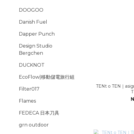
DOOGOO
Danish Fuel
Dapper Punch
Design Studio
Bergchen
DUCKNOT
EcoFlow|移動儲電旅行組
TENt o TEN｜asig
Filter017
N
Flames
FEDECA 日本刀具
grn outdoor