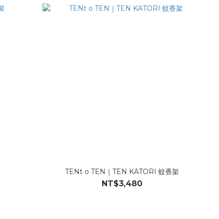
製
TENt o TEN｜TEN KATORI 蚊香架
NT$3,480