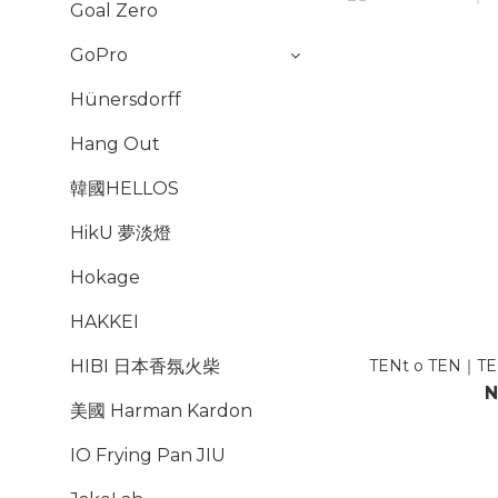
Goal Zero
GoPro
Hünersdorff
Hang Out
韓國HELLOS
HikU 夢淡燈
Hokage
HAKKEI
TENt o TEN｜TE
HIBI 日本香氛火柴
N
美國 Harman Kardon
IO Frying Pan JIU