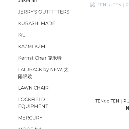
JakeLah
JERRY'S OUTFITTERS
KURASHI MADE
KiU
KAZMI KZM
Kermit Chair 克米特
LAIDBACK by NEW. 太
陽眼鏡
LAWN CHAIR
LOCKFIELD
TENt o TEN｜P
EQUIPMENT
N
MERCURY