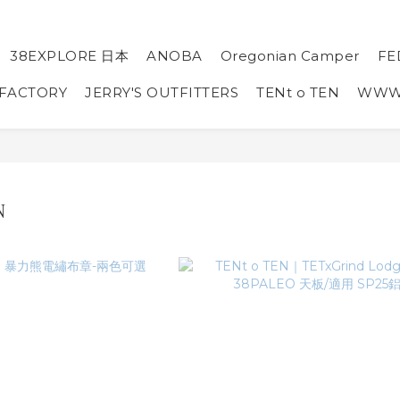
38EXPLORE 日本
ANOBA
Oregonian Camper
FE
 FACTORY
JERRY'S OUTFITTERS
TENt o TEN
WW
N