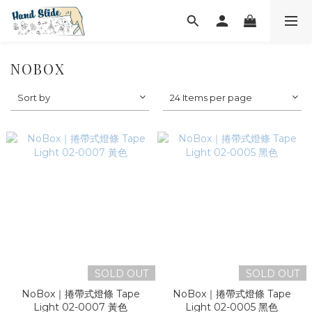
NOBOX
Sort by
24 Items per page
SOLD OUT
SOLD OUT
NoBox｜捲帶式燈條 Tape
NoBox｜捲帶式燈條 Tape
Light 02-0007 黃色
Light 02-0005 黑色