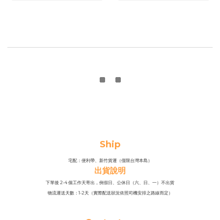
Ship
宅配：便利帶、新竹貨運（僅限台灣本島）
出貨說明
下單後 2-4 個工作天寄出，例假日、公休日（六、日、一）不出貨
物流運送天數：1-2天（實際配送狀況依照司機安排之路線而定）