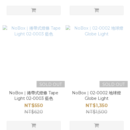
SOLD OUT
SOLD OUT
NoBox｜捲帶式燈條 Tape
NoBox｜02-0002 地球燈
Light 02-0003 藍色
Globe Light
NT$550
NT$1,350
NT$620
NT$1,500