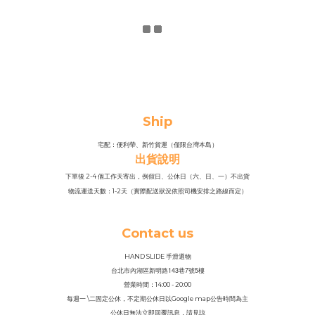
Ship
宅配：便利帶、新竹貨運（僅限台灣本島）
出貨說明
下單後 2-4 個工作天寄出，例假日、公休日（六、日、一）不出貨
物流運送天數：1-2天（實際配送狀況依照司機安排之路線而定）
Contact us
HAND SLIDE 手滑選物
143
7
5
台北市內湖區新明路
巷
號
樓
營業時間：14
:
00 - 20:00
每週一 \二固定公休，不定期公休日以Google map公告時間為主
公休日無法立即回覆訊息，請見諒