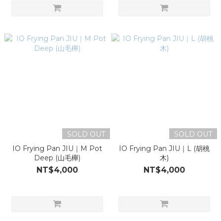
SOLD OUT
SOLD OUT
IO Frying Pan JIU｜M Pot
IO Frying Pan JIU｜L (胡桃
Deep (山毛櫸)
木)
NT$4,000
NT$4,000