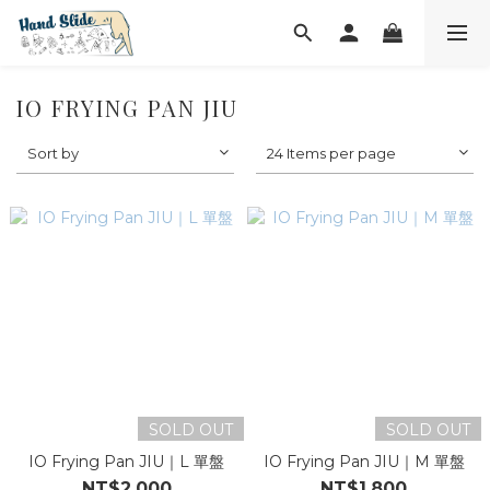
IO FRYING PAN JIU
Sort by
24 Items per page
SOLD OUT
SOLD OUT
IO Frying Pan JIU｜L 單盤
IO Frying Pan JIU｜M 單盤
NT$2,000
NT$1,800