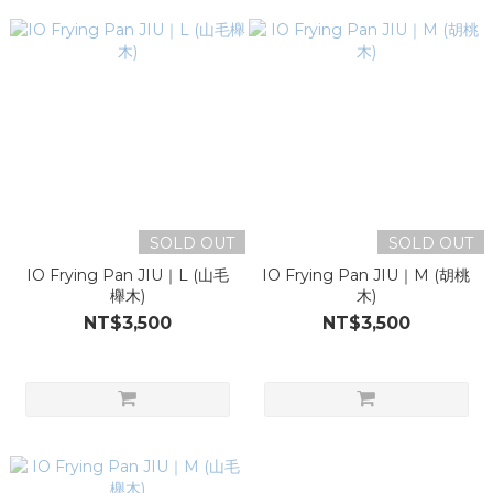
SOLD OUT
SOLD OUT
IO Frying Pan JIU｜L (山毛
IO Frying Pan JIU｜M (胡桃
櫸木)
木)
NT$3,500
NT$3,500