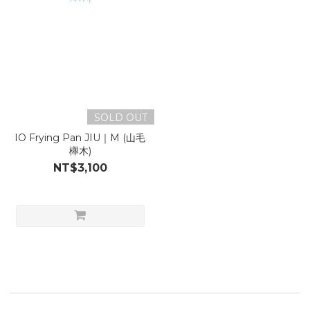
SOLD OUT
IO Frying Pan JIU｜M (山毛
櫸木)
NT$3,100