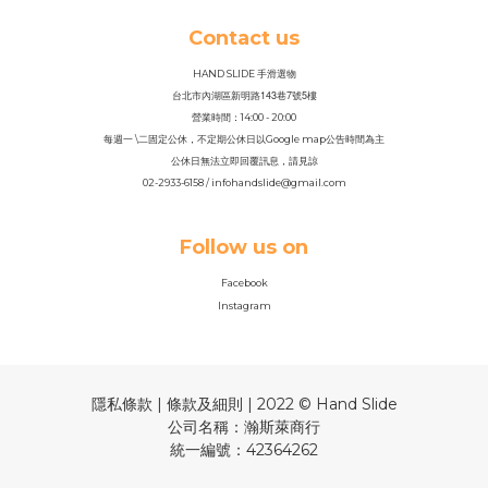
Contact us
HAND SLIDE 手滑選物
143
7
5
台北市內湖區新明路
巷
號
樓
營業時間：14
:
00 - 20:00
每週一 \二固定公休，不定期公休日以Google map公告時間為主
公休日無法立即回覆訊息，請見諒
02-2933-6158 / infohandslide@gmail.com
Follow us on
Facebook
Instagram
隱私條款 | 條款及細則 | 2022 © Hand Slide
公司名稱：瀚斯萊商行
統一編號：42364262