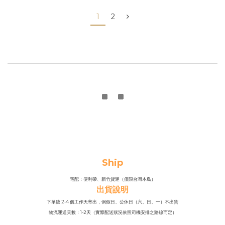
1
2
Ship
宅配：便利帶、新竹貨運（僅限台灣本島）
出貨說明
下單後 2-4 個工作天寄出，例假日、公休日（六、日、一）不出貨
物流運送天數：1-2天（實際配送狀況依照司機安排之路線而定）