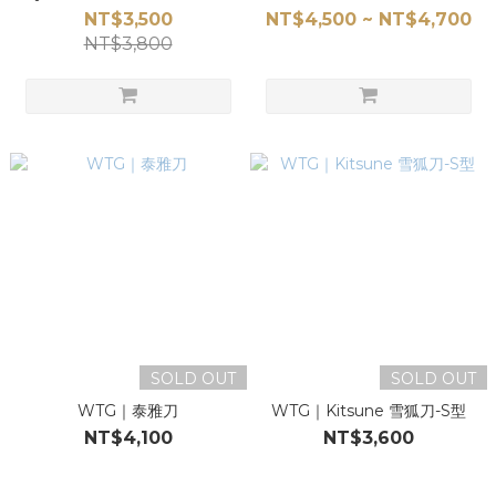
材
NT$3,500
NT$4,500 ~ NT$4,700
NT$3,800
SOLD OUT
SOLD OUT
WTG｜泰雅刀
WTG｜Kitsune 雪狐刀-S型
NT$4,100
NT$3,600