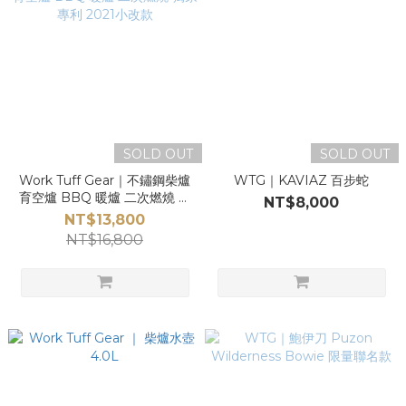
SOLD OUT
SOLD OUT
Work Tuff Gear｜不鏽鋼柴爐
WTG｜KAVIAZ 百步蛇
育空爐 BBQ 暖爐 二次燃燒 獨
NT$8,000
家專利 2021小改款
NT$13,800
NT$16,800