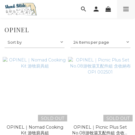
OPINEL
Sort by
24 Items per page
SOLD OUT
SOLD OUT
OPINEL｜Nomad Cooking
OPINEL｜Picnic Plus Set
Kit 游牧廚具組
No.08游牧湯叉配件組 含收納