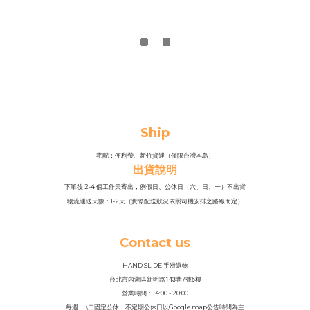
Ship
宅配：便利帶、新竹貨運（僅限台灣本島）
出貨說明
下單後 2-4 個工作天寄出，例假日、公休日（六、日、一）不出貨
物流運送天數：1-2天（實際配送狀況依照司機安排之路線而定）
Contact us
HAND SLIDE 手滑選物
143
7
5
台北市內湖區新明路
巷
號
樓
營業時間：14
:
00 - 20:00
每週一 \二固定公休，不定期公休日以Google map公告時間為主