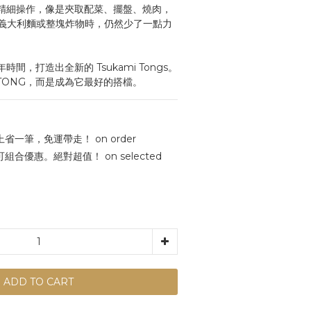
 擅長精細操作，像是夾取配菜、擺盤、燒肉，
義大利麵或整塊炸物時，仍然少了一點力
年時間，打造出全新的 Tsukami Tongs。
 TONG，而是成為它最好的搭檔。
馬上省一筆，免運帶走！ on order
合優惠。絕對超值！ on selected
ADD TO CART