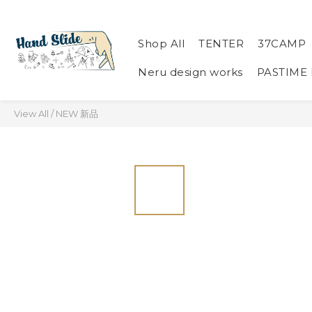
Shop All
TENTER
37CAMP
Neru design works
PASTIME
View All
/
NEW 新品