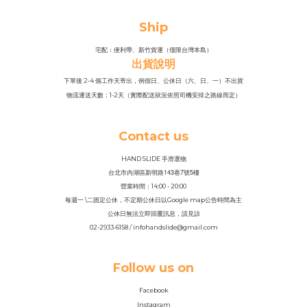
Ship
宅配：便利帶、新竹貨運（僅限台灣本島）
出貨說明
下單後 2-4 個工作天寄出，例假日、公休日（六、日、一）不出貨
物流運送天數：1-2天（實際配送狀況依照司機安排之路線而定）
Contact us
HAND SLIDE 手滑選物
143
7
5
台北市內湖區新明路
巷
號
樓
營業時間：14
:
00 - 20:00
每週一 \二固定公休，不定期公休日以Google map公告時間為主
公休日無法立即回覆訊息，請見諒
02-2933-6158 / infohandslide@gmail.com
Follow us on
Facebook
Instagram