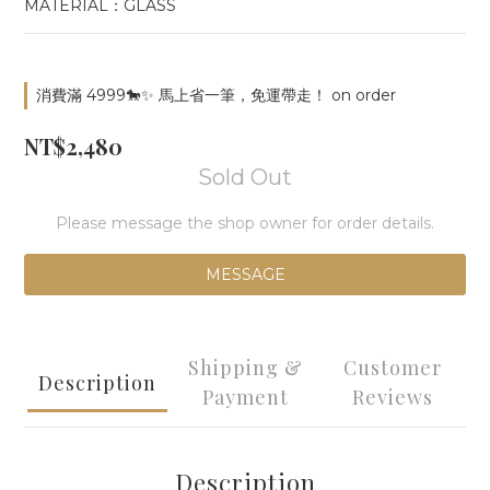
MATERIAL：GLASS
消費滿 4999🐎✨ 馬上省一筆，免運帶走！ on order
NT$2,480
Sold Out
Please message the shop owner for order details.
MESSAGE
Shipping &
Customer
Description
Payment
Reviews
Description