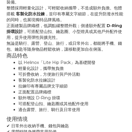
裝備。
整體採用輕量化設計，可輕鬆收納攜帶，不造成額外負擔。包體
搭載
客製化防水拉鍊
，並印有專屬文字細節，在提升防潑水性能
的同時，也展現獨特品牌風格。
正面縫製品牌織標，低調點綴整體外觀；側邊額外配置
D-Ring
掛環設計
，可搭配登山扣、鑰匙圈、小型燈具或其他戶外配件使
用，提升使用彈性與擴充性。
無論是騎行、露營、登山、旅行，或日常外出，都能將手機、錢
包、鑰匙等隨身物品輕鬆收納，讓移動更加自在俐落。
商品特色
以 Helinox「Lite Hip Pack」為基礎開發
輕量化設計，攜帶無負擔
可折疊收納，方便旅行與戶外活動
客製化防水拉鍊設計
拉鍊印有專屬品牌文字細節
正面配置品牌織標
額外增設 D-Ring 掛環
可搭配登山扣、鑰匙圈或其他配件使用
適合露營、旅行、騎行及日常使用
使用情境
✔ 日常外出收納手機、錢包與鑰匙
✔ 露營時隨身攜帶常用裝備