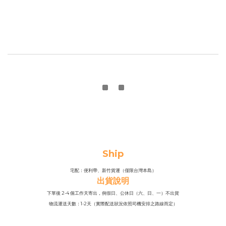
Ship
宅配：便利帶、新竹貨運（僅限台灣本島）
出貨說明
下單後 2-4 個工作天寄出，例假日、公休日（六、日、一）不出貨
物流運送天數：1-2天（實際配送狀況依照司機安排之路線而定）