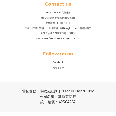
Contact us
HAND SLIDE 手滑選物
143
7
5
台北市內湖區新明路
巷
號
樓
營業時間：14
:
00 - 20:00
每週一 \二固定公休，不定期公休日以Google map公告時間為主
公休日無法立即回覆訊息，請見諒
02-2933-6158 / infohandslide@gmail.com
Follow us on
Facebook
Instagram
隱私條款 | 條款及細則 | 2022 © Hand Slide
公司名稱：瀚斯萊商行
統一編號：42364262