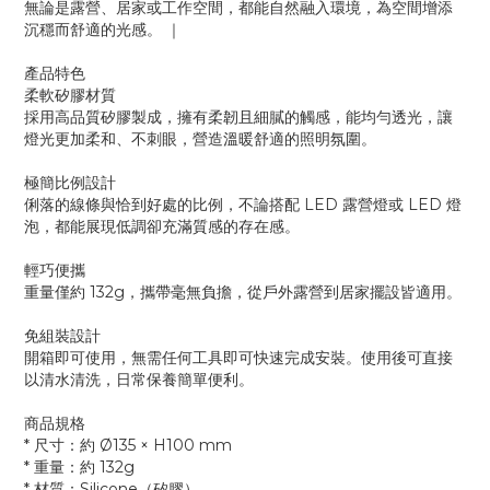
無論是露營、居家或工作空間，都能自然融入環境，為空間增添
沉穩而舒適的光感。 ｜
產品特色
柔軟矽膠材質
採用高品質矽膠製成，擁有柔韌且細膩的觸感，能均勻透光，讓
燈光更加柔和、不刺眼，營造溫暖舒適的照明氛圍。
極簡比例設計
俐落的線條與恰到好處的比例，不論搭配 LED 露營燈或 LED 燈
泡，都能展現低調卻充滿質感的存在感。
輕巧便攜
重量僅約 132g，攜帶毫無負擔，從戶外露營到居家擺設皆適用。
免組裝設計
開箱即可使用，無需任何工具即可快速完成安裝。使用後可直接
以清水清洗，日常保養簡單便利。
商品規格
* 尺寸：約 Ø135 × H100 mm
* 重量：約 132g
* 材質：Silicone（矽膠）