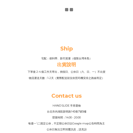
Ship
宅配：便利帶、新竹貨運（僅限台灣本島）
出貨說明
下單後 2-4 個工作天寄出，例假日、公休日（六、日、一）不出貨
物流運送天數：1-2天（實際配送狀況依照司機安排之路線而定）
Contact us
HAND SLIDE 手滑選物
143
7
5
台北市內湖區新明路
巷
號
樓
營業時間：14
:
00 - 20:00
每週一 \二固定公休，不定期公休日以Google map公告時間為主
公休日無法立即回覆訊息，請見諒