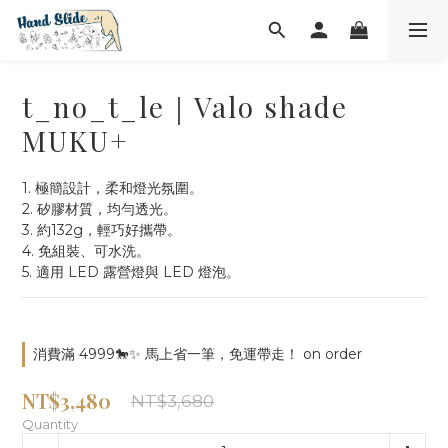
t_no_t_le｜Valo shade
MUKU+
1. 極簡設計，柔和燈光氛圍。
2. 矽膠材質，均勻透光。
3. 約132g，輕巧好攜帶。
4. 免組裝、可水洗。
5. 適用 LED 露營燈與 LED 燈泡。
消費滿 4999🐎✨ 馬上省一筆，免運帶走！ on order
NT$3,480
NT$3,680
Quantity