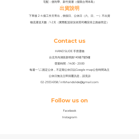
宅配：便利帶、新竹貨運（僅限台灣本島）
出貨說明
下單後 2-4 個工作天寄出，例假日、公休日（六、日、一）不出貨
物流運送天數：1-2天（實際配送狀況依照司機安排之路線而定）
Contact us
HAND SLIDE 手滑選物
143
7
5
台北市內湖區新明路
巷
號
樓
營業時間：14
:
00 - 20:00
每週一 \二固定公休，不定期公休日以Google map公告時間為主
公休日無法立即回覆訊息，請見諒
02-2933-6158 / infohandslide@gmail.com
Follow us on
Facebook
Instagram