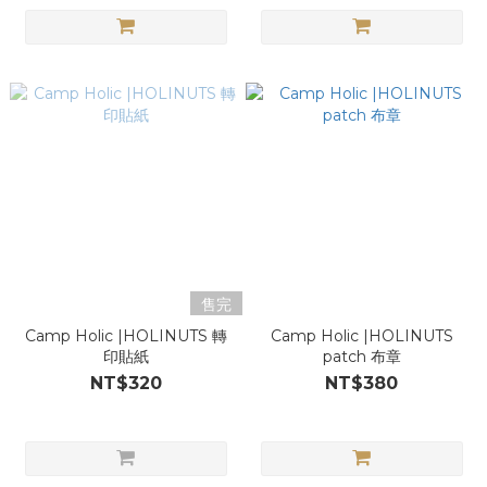
售完
Camp Holic |HOLINUTS 轉
Camp Holic |HOLINUTS
印貼紙
patch 布章
NT$320
NT$380