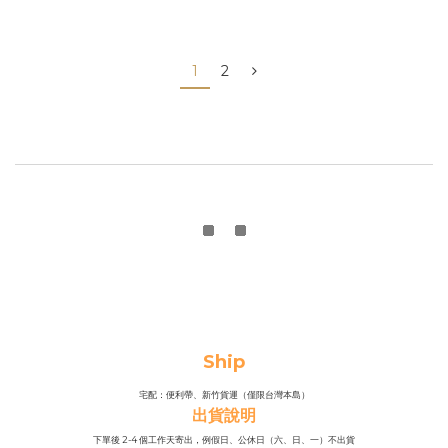
1
2
Ship
宅配：便利帶、新竹貨運（僅限台灣本島）
出貨說明
下單後 2-4 個工作天寄出，例假日、公休日（六、日、一）不出貨