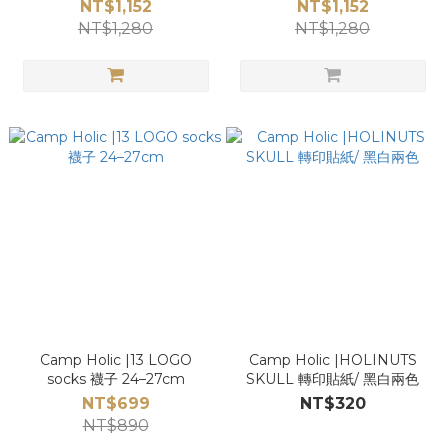
NT$1,152
NT$1,152
NT$1,280
NT$1,280
Camp Holic |13 LOGO
Camp Holic |HOLINUTS
socks 襪子 24–27cm
SKULL 轉印貼紙/ 黑白兩色
NT$699
NT$320
NT$890