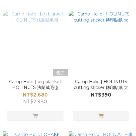
售完
Camp Holic | big blanket
Camp Holic | HOLINUTS
HOLINUTS 法蘭絨毛毯
cutting sticker 轉印貼紙 大
NT$2,680
NT$390
NT$2,980