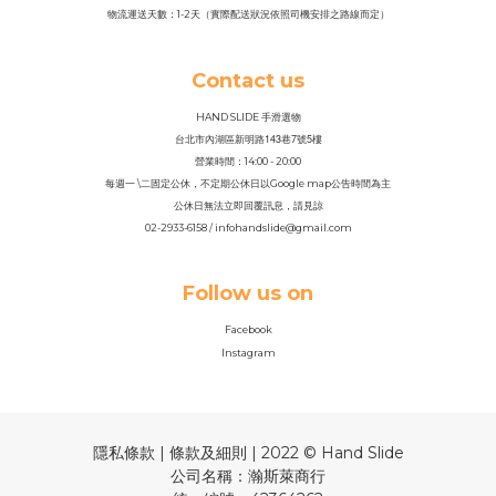
物流運送天數：1-2天（實際配送狀況依照司機安排之路線而定）
Contact us
HAND SLIDE 手滑選物
143
7
5
台北市內湖區新明路
巷
號
樓
營業時間：14
:
00 - 20:00
每週一 \二固定公休，不定期公休日以Google map公告時間為主
公休日無法立即回覆訊息，請見諒
02-2933-6158 / infohandslide@gmail.com
Follow us on
Facebook
Instagram
隱私條款 | 條款及細則 | 2022 © Hand Slide
公司名稱：瀚斯萊商行