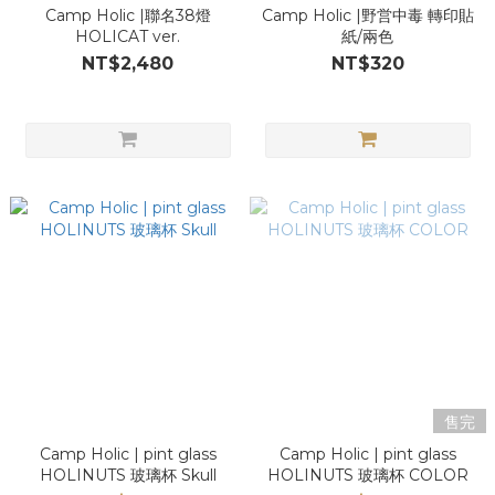
Camp Holic |聯名38燈
Camp Holic |野営中毒 轉印貼
HOLICAT ver.
紙/兩色
NT$2,480
NT$320
售完
Camp Holic | pint glass
Camp Holic | pint glass
HOLINUTS 玻璃杯 Skull
HOLINUTS 玻璃杯 COLOR