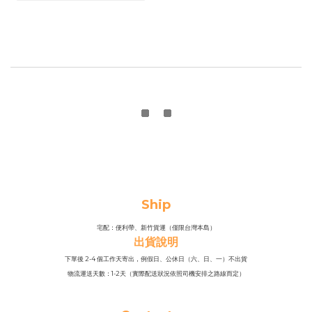
Ship
宅配：便利帶、新竹貨運（僅限台灣本島）
出貨說明
下單後 2-4 個工作天寄出，例假日、公休日（六、日、一）不出貨
物流運送天數：1-2天（實際配送狀況依照司機安排之路線而定）