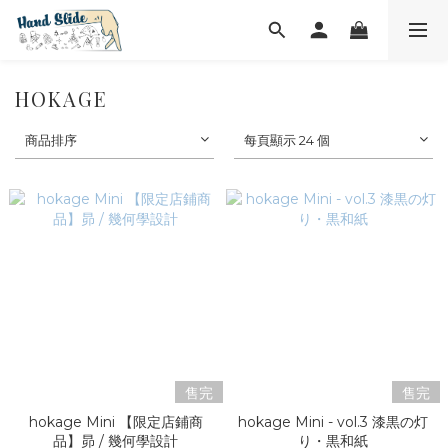
HOKAGE
商品排序
每頁顯示 24 個
售完
售完
hokage Mini 【限定店鋪商
hokage Mini - vol.3 漆黒の灯
品】昴 / 幾何學設計
り・黒和紙