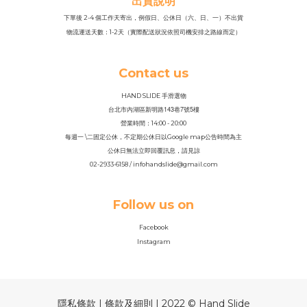
出貨說明
下單後 2-4 個工作天寄出，例假日、公休日（六、日、一）不出貨
物流運送天數：1-2天（實際配送狀況依照司機安排之路線而定）
Contact us
HAND SLIDE 手滑選物
143
7
5
台北市內湖區新明路
巷
號
樓
營業時間：14
:
00 - 20:00
每週一 \二固定公休，不定期公休日以Google map公告時間為主
公休日無法立即回覆訊息，請見諒
02-2933-6158 / infohandslide@gmail.com
Follow us on
Facebook
Instagram
隱私條款 | 條款及細則 | 2022 © Hand Slide