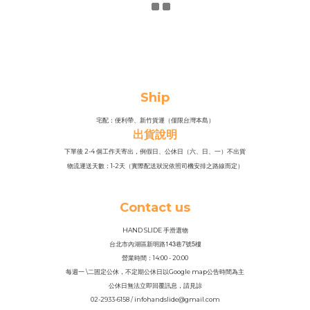
Ship
宅配：便利帶、新竹貨運（僅限台灣本島）
出貨說明
下單後 2-4 個工作天寄出，例假日、公休日（六、日、一）不出貨
物流運送天數：1-2天（實際配送狀況依照司機安排之路線而定）
Contact us
HAND SLIDE 手滑選物
143
7
5
台北市內湖區新明路
巷
號
樓
營業時間：14
:
00 - 20:00
每週一 \二固定公休，不定期公休日以Google map公告時間為主
公休日無法立即回覆訊息，請見諒
02-2933-6158 / infohandslide@gmail.com