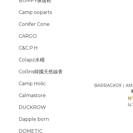
BUMPY恢復鞋
Camp ooparts
Conifer Cone
CARGO
C&C.P.H
Colapz水桶
Collins韓國天然線香
Camp Holic
BARRACK09｜AM
Calmastore
N
N
DUCKROW
Dapple born
DOMETIC