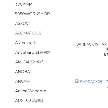
37CAMP
5050WORKSHOP
AS2OV
ASOMATOUS
Asimocrafts
BARRACK09｜AM
AnySharp 廚房利器
N
AMICAL.Schlaf
ANOBA
ANCAM
Anima Wandere
AUX 大人の鐵板