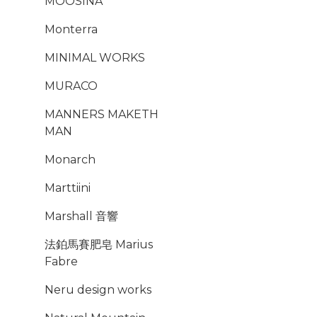
MOOSINA
Monterra
MINIMAL WORKS
MURACO
MANNERS MAKETH
MAN
Monarch
Marttiini
Marshall 音響
法鉑馬賽肥皂 Marius
Fabre
Neru design works