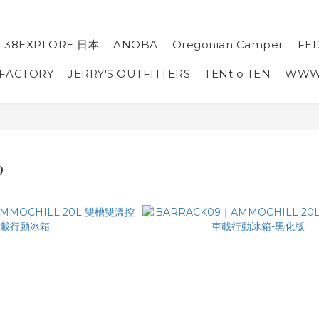
38EXPLORE 日本
ANOBA
Oregonian Camper
FE
 FACTORY
JERRY'S OUTFITTERS
TENt o TEN
WW
9