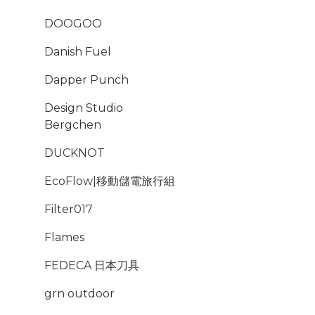
DOOGOO
Danish Fuel
Dapper Punch
Design Studio
Bergchen
DUCKNOT
EcoFlow|移動儲電旅行組
Filter017
Flames
FEDECA 日本刀具
grn outdoor