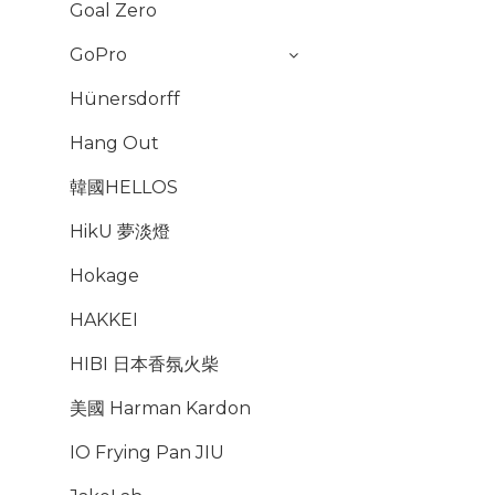
Goal Zero
GoPro
Hünersdorff
Hang Out
韓國HELLOS
HikU 夢淡燈
Hokage
HAKKEI
HIBI 日本香氛火柴
美國 Harman Kardon
IO Frying Pan JIU