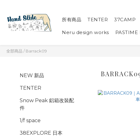
所有商品
TENTER
37CAMP
Neru design works
PASTIME
全部商品
/
Barrack09
BARRACK0
NEW 新品
TENTER
Snow Peak 鋁箱改裝配
件
1/f space
38EXPLORE 日本