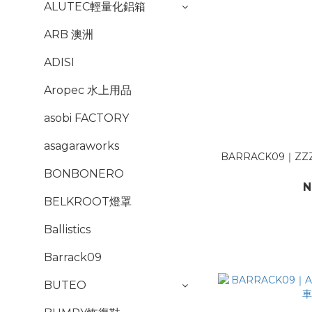
ALUTEC輕量化鋁箱
ARB 澳洲
ADISI
Aropec 水上用品
asobi FACTORY
asagaraworks
BARRACK09｜ZZ
BONBONERO
N
BELKROOT燈罩
Ballistics
Barrack09
BUTEO