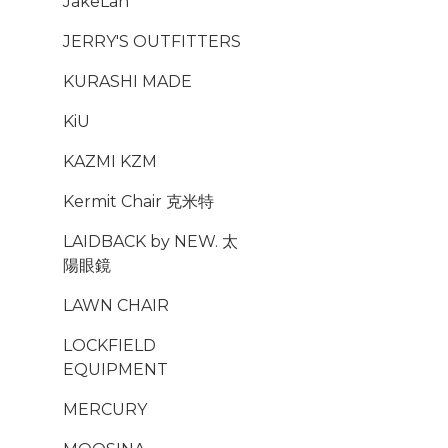
JakeLah
JERRY'S OUTFITTERS
KURASHI MADE
KiU
KAZMI KZM
Kermit Chair 克米特
LAIDBACK by NEW. 太
陽眼鏡
LAWN CHAIR
LOCKFIELD
EQUIPMENT
MERCURY