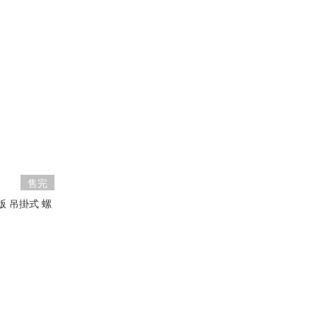
售完
台版 吊掛式 螺