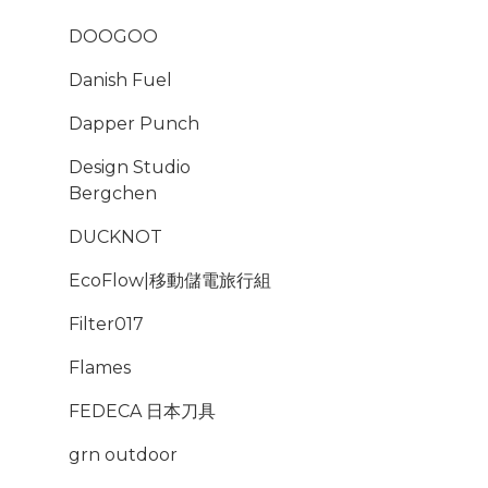
DOOGOO
Danish Fuel
Dapper Punch
Design Studio
Bergchen
DUCKNOT
EcoFlow|移動儲電旅行組
Filter017
Flames
FEDECA 日本刀具
grn outdoor