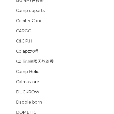
BUMPY恢復鞋
Camp ooparts
Conifer Cone
CARGO
C&C.P.H
Colapz水桶
Collins韓國天然線香
Camp Holic
Calmastore
DUCKROW
Dapple born
DOMETIC