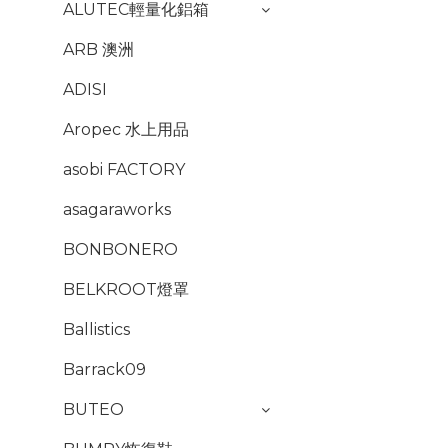
ALUTEC輕量化鋁箱
ARB 澳洲
ADISI
Aropec 水上用品
asobi FACTORY
asagaraworks
BONBONERO
BELKROOT燈罩
Ballistics
Barrack09
BUTEO