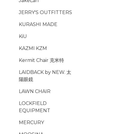
JakeLah
JERRY'S OUTFITTERS
KURASHI MADE
KiU
KAZMI KZM
Kermit Chair 克米特
LAIDBACK by NEW. 太
陽眼鏡
LAWN CHAIR
LOCKFIELD
EQUIPMENT
MERCURY