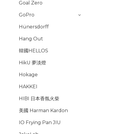
Goal Zero
GoPro
Hünersdorff
Hang Out
韓國HELLOS
HikU 夢淡燈
Hokage
HAKKEI
HIBI 日本香氛火柴
美國 Harman Kardon
IO Frying Pan JIU