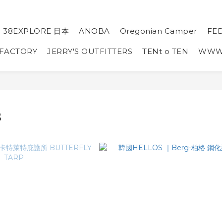
38EXPLORE 日本
ANOBA
Oregonian Camper
FE
 FACTORY
JERRY'S OUTFITTERS
TENt o TEN
WW
S