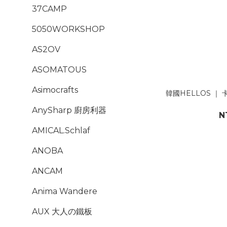
37CAMP
5050WORKSHOP
AS2OV
ASOMATOUS
Asimocrafts
韓國HELLOS ｜ 
AnySharp 廚房利器
N
AMICAL.Schlaf
ANOBA
ANCAM
Anima Wandere
AUX 大人の鐵板