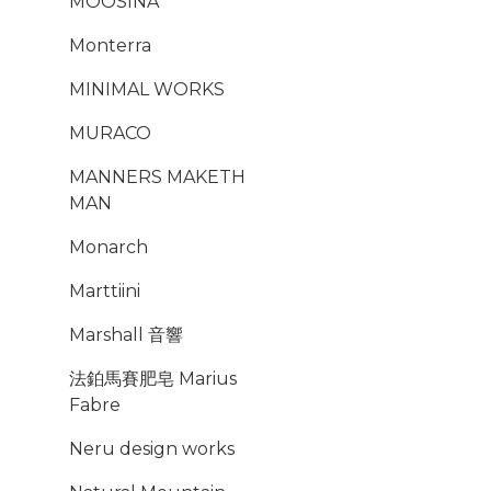
MOOSINA
Monterra
MINIMAL WORKS
MURACO
MANNERS MAKETH
MAN
Monarch
Marttiini
Marshall 音響
法鉑馬賽肥皂 Marius
Fabre
Neru design works