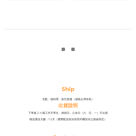
Ship
宅配：便利帶、新竹貨運（僅限台灣本島）
出貨說明
下單後 2-4 個工作天寄出，例假日、公休日（六、日、一）不出貨
物流運送天數：1-2天（實際配送狀況依照司機安排之路線而定）