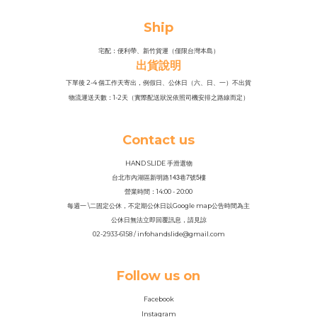
Ship
宅配：便利帶、新竹貨運（僅限台灣本島）
出貨說明
下單後 2-4 個工作天寄出，例假日、公休日（六、日、一）不出貨
物流運送天數：1-2天（實際配送狀況依照司機安排之路線而定）
Contact us
HAND SLIDE 手滑選物
143
7
5
台北市內湖區新明路
巷
號
樓
營業時間：14
:
00 - 20:00
每週一 \二固定公休，不定期公休日以Google map公告時間為主
公休日無法立即回覆訊息，請見諒
02-2933-6158 / infohandslide@gmail.com
Follow us on
Facebook
Instagram