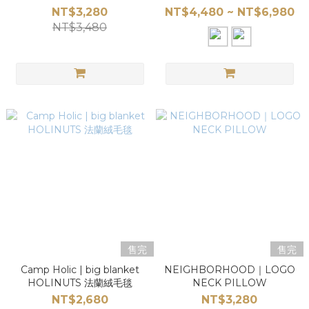
ver.
NT$3,280
NT$4,480 ~ NT$6,980
NT$3,480
售完
售完
Camp Holic | big blanket
NEIGHBORHOOD｜LOGO
HOLINUTS 法蘭絨毛毯
NECK PILLOW
NT$2,680
NT$3,280