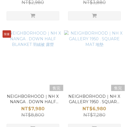
NT$2,980
NT$3,880
限量
售完
售完
NEIGHBORHOOD｜NH X
NEIGHBORHOOD｜NH X
NANGA . DOWN HALF
GALLERY 1950 . SQUARE
BLANKET 羽絨被 露營
MAT 地墊
NT$7,980
NT$6,980
NT$8,800
NT$7,280