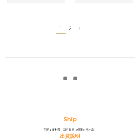
1
2
Ship
宅配：便利帶、新竹貨運（僅限台灣本島）
出貨說明