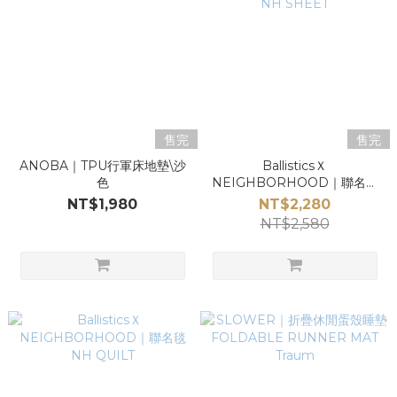
售完
售完
ANOBA｜TPU行軍床地墊\沙
BallisticsＸ
色
NEIGHBORHOOD｜聯名地
墊 NH SHEET
NT$1,980
NT$2,280
NT$2,580