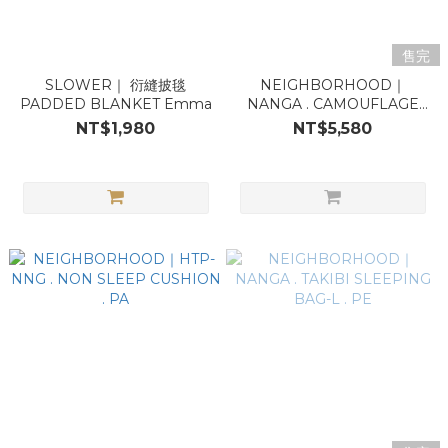
售完
SLOWER｜ 衍縫披毯
NEIGHBORHOOD｜
PADDED BLANKET Emma
NANGA . CAMOUFLAGE
BLANKET . WO
NT$1,980
NT$5,580