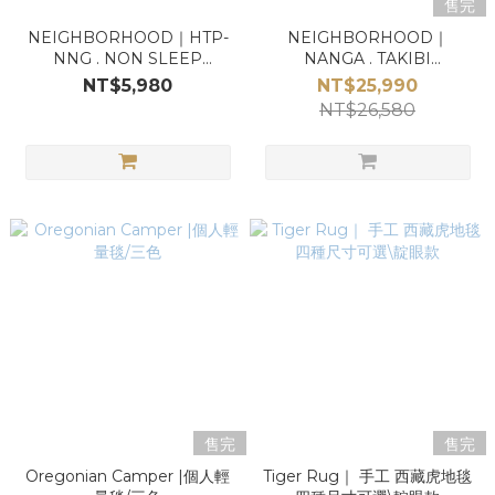
售完
NEIGHBORHOOD｜HTP-
NEIGHBORHOOD｜
NNG . NON SLEEP
NANGA . TAKIBI
CUSHION . PA
SLEEPING BAG-L . PE
NT$5,980
NT$25,990
NT$26,580
售完
售完
Oregonian Camper |個人輕
Tiger Rug｜ 手工 西藏虎地毯