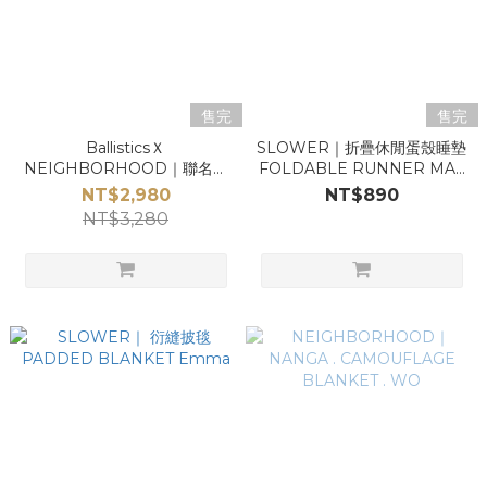
售完
售完
BallisticsＸ
SLOWER｜折疊休閒蛋殼睡墊
NEIGHBORHOOD｜聯名毯
FOLDABLE RUNNER MAT
NH QUILT
Traum
NT$2,980
NT$890
NT$3,280