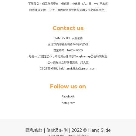
下單後 2-4 個工作天寄出，例假日、公休日（六、日、一）不出貨
物流運送天數：1-2天（實際配送狀況依照司機安排之路線而定）
Contact us
HAND SLIDE 手滑選物
143
7
5
台北市內湖區新明路
巷
號
樓
營業時間：14
:
00 - 20:00
每週一 \二固定公休，不定期公休日以Google map公告時間為主
公休日無法立即回覆訊息，請見諒
02-2933-6158 / infohandslide@gmail.com
Follow us on
Facebook
Instagram
隱私條款 | 條款及細則 | 2022 © Hand Slide