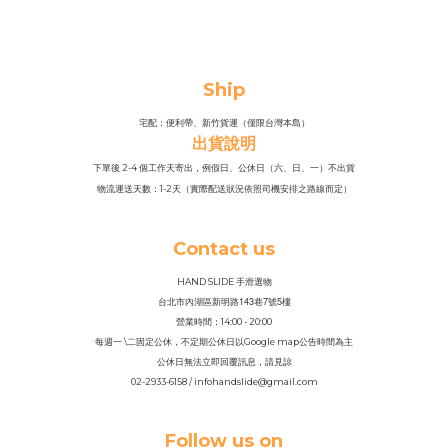
Ship
宅配：便利帶、新竹貨運（僅限台灣本島）
出貨說明
下單後 2-4 個工作天寄出，例假日、公休日（六、日、一）不出貨
物流運送天數：1-2天（實際配送狀況依照司機安排之路線而定）
Contact us
HAND SLIDE 手滑選物
143
7
5
台北市內湖區新明路
巷
號
樓
營業時間：14
:
00 - 20:00
每週一 \二固定公休，不定期公休日以Google map公告時間為主
公休日無法立即回覆訊息，請見諒
02-2933-6158 / infohandslide@gmail.com
Follow us on