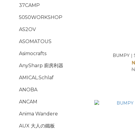
37CAMP
5050WORKSHOP
AS2OV
ASOMATOUS
Asimocrafts
BUMPY｜
N
AnySharp 廚房利器
N
AMICAL.Schlaf
ANOBA
ANCAM
Anima Wandere
AUX 大人の鐵板