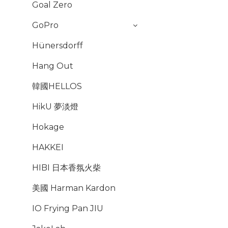
Goal Zero
GoPro
Hünersdorff
Hang Out
韓國HELLOS
HikU 夢淡燈
Hokage
HAKKEI
HIBI 日本香氛火柴
美國 Harman Kardon
IO Frying Pan JIU