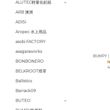
ALUTEC輕量化鋁箱
ARB 澳洲
ADISI
Aropec 水上用品
asobi FACTORY
asagaraworks
BUMPY｜
BONBONERO
N
N
BELKROOT燈罩
Ballistics
Barrack09
BUTEO