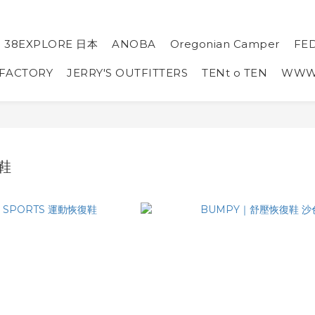
38EXPLORE 日本
ANOBA
Oregonian Camper
FE
 FACTORY
JERRY'S OUTFITTERS
TENt o TEN
WW
復鞋