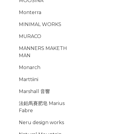
MOOSINA
Monterra
MINIMAL WORKS
MURACO
MANNERS MAKETH
MAN
Monarch
Marttiini
Marshall 音響
法鉑馬賽肥皂 Marius
Fabre
Neru design works