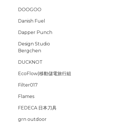
DOOGOO
Danish Fuel
Dapper Punch
Design Studio
Bergchen
DUCKNOT
EcoFlow|移動儲電旅行組
Filter017
Flames
FEDECA 日本刀具
grn outdoor