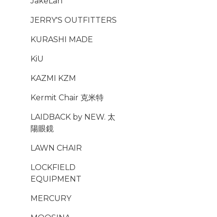
JakeLah
JERRY'S OUTFITTERS
KURASHI MADE
KiU
KAZMI KZM
Kermit Chair 克米特
LAIDBACK by NEW. 太
陽眼鏡
LAWN CHAIR
LOCKFIELD
EQUIPMENT
MERCURY