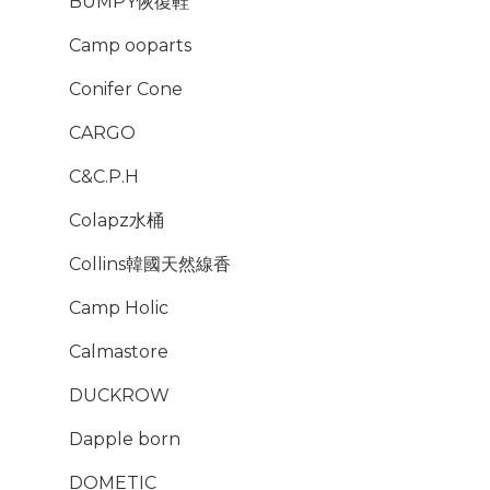
BUMPY恢復鞋
Camp ooparts
Conifer Cone
CARGO
C&C.P.H
Colapz水桶
Collins韓國天然線香
Camp Holic
Calmastore
DUCKROW
Dapple born
DOMETIC