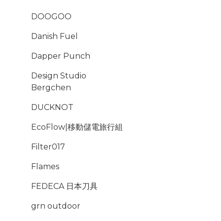
DOOGOO
Danish Fuel
Dapper Punch
Design Studio
Bergchen
DUCKNOT
EcoFlow|移動儲電旅行組
Filter017
Flames
FEDECA 日本刀具
grn outdoor