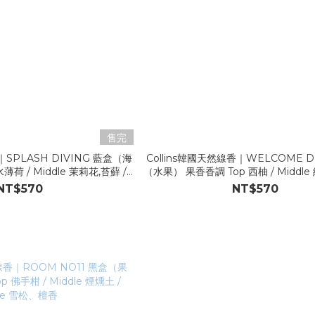
售完
｜SPLASH DIVING 藍盒（海
Collins韓國天然線香｜WELCOME D
荷 / Middle 茉莉花,苔蘚 /
（水果） 果香香調 Top 西柚 / Middle 
se 檀香,白麝香
檀香,白麝香
NT$570
NT$570