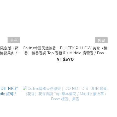
售完
售完
蘋
Collins韓國天然線香｜FLUFFY PILLOW 黃盒（檀
香）檀香香調 Top 香根草 / Middle 廣藿香 / Base
檀香、琥珀
NT$570