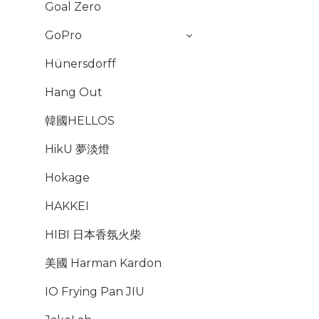
Goal Zero
GoPro
Hünersdorff
Hang Out
韓國HELLOS
HikU 夢淡燈
Hokage
HAKKEI
HIBI 日本香氛火柴
美國 Harman Kardon
IO Frying Pan JIU