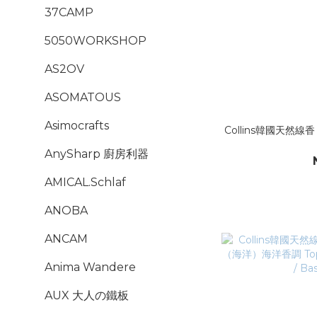
37CAMP
5050WORKSHOP
AS2OV
ASOMATOUS
Asimocrafts
Collins韓國天然線香｜Mix E
AnySharp 廚房利器
AMICAL.Schlaf
ANOBA
ANCAM
Anima Wandere
AUX 大人の鐵板