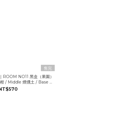
售完
香｜ROOM NO11 黑盒（果園）
松、檀香
NT$570