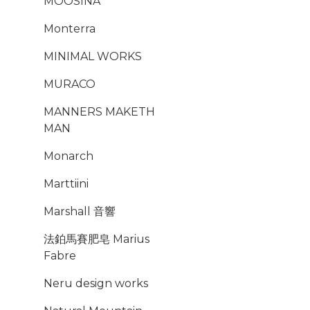
MOOSINA
Monterra
MINIMAL WORKS
MURACO
MANNERS MAKETH
MAN
Monarch
Marttiini
Marshall 音響
法鉑馬賽肥皂 Marius
Fabre
Neru design works