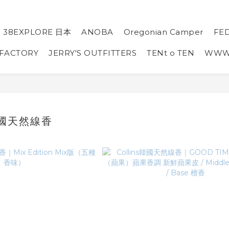
38EXPLORE 日本
ANOBA
Oregonian Camper
FE
 FACTORY
JERRY'S OUTFITTERS
TENt o TEN
WW
韓國天然線香