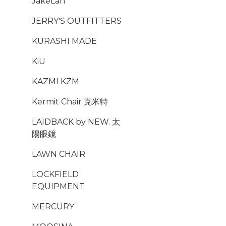
JakeLah
JERRY'S OUTFITTERS
KURASHI MADE
KiU
KAZMI KZM
Kermit Chair 克米特
LAIDBACK by NEW. 太
陽眼鏡
LAWN CHAIR
LOCKFIELD
EQUIPMENT
MERCURY