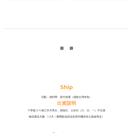
Ship
宅配：便利帶、新竹貨運（僅限台灣本島）
出貨說明
下單後 2-4 個工作天寄出，例假日、公休日（六、日、一）不出貨
物流運送天數：1-2天（實際配送狀況依照司機安排之路線而定）