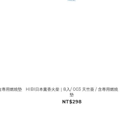
/ 含專用燃燒墊
HIBI日本薰香火柴｜8入/ 003 天竺葵 / 含專用燃燒
墊
NT$298