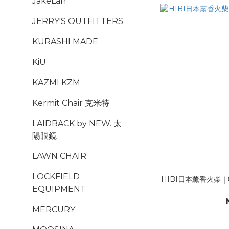
JakeLah
JERRY'S OUTFITTERS
KURASHI MADE
KiU
KAZMI KZM
Kermit Chair 克米特
LAIDBACK by NEW. 太
陽眼鏡
LAWN CHAIR
LOCKFIELD
HIBI日本薰香火柴｜8
EQUIPMENT
MERCURY