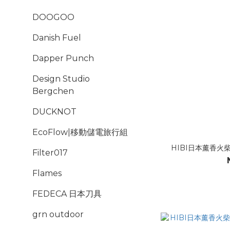
DOOGOO
Danish Fuel
Dapper Punch
Design Studio
Bergchen
DUCKNOT
EcoFlow|移動儲電旅行組
HIBI日本薰香火柴
Filter017
Flames
FEDECA 日本刀具
grn outdoor