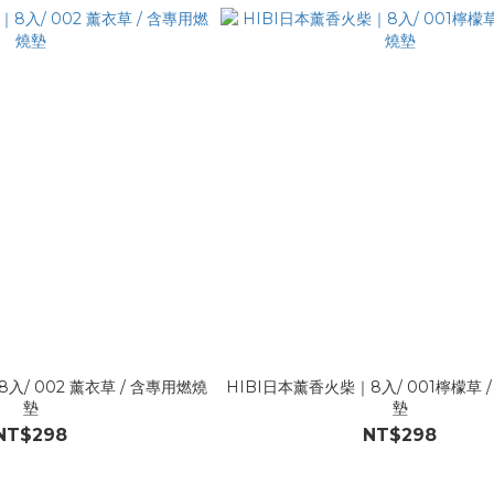
入/ 002 薰衣草 / 含專用燃燒
HIBI日本薰香火柴｜8入/ 001檸檬草 
墊
墊
NT$298
NT$298