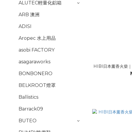
ALUTEC輕量化鋁箱
ARB 澳洲
ADISI
Aropec 水上用品
asobi FACTORY
asagaraworks
HIBI日本薰香火柴｜
BONBONERO
BELKROOT燈罩
Ballistics
Barrack09
BUTEO