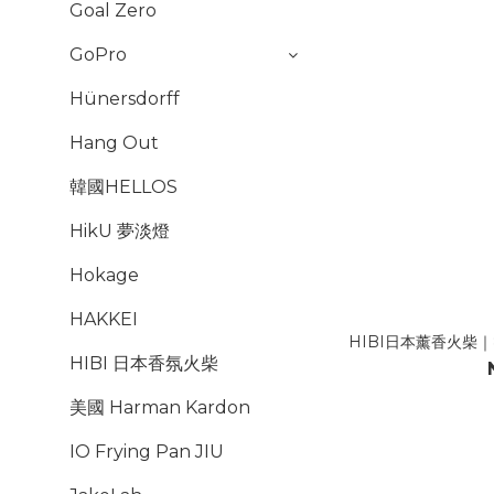
Goal Zero
GoPro
Hünersdorff
Hang Out
韓國HELLOS
HikU 夢淡燈
Hokage
HAKKEI
HIBI日本薰香火柴｜8
HIBI 日本香氛火柴
美國 Harman Kardon
IO Frying Pan JIU