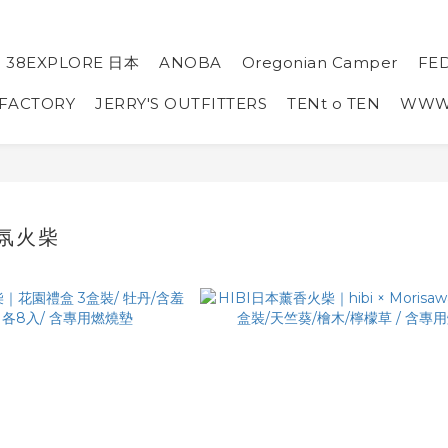
38EXPLORE 日本
ANOBA
Oregonian Camper
FE
 FACTORY
JERRY'S OUTFITTERS
TENt o TEN
WW
香氛火柴