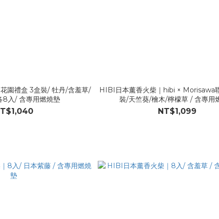
花園禮盒 3盒裝/ 牡丹/含羞草/
HIBI日本薰香火柴｜hibi × Morisawa聯
各8入/ 含專用燃燒墊
裝/天竺葵/檜木/檸檬草 / 含專用
T$1,040
NT$1,099