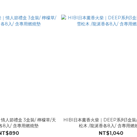
情人節禮盒 3盒裝/ 檸檬草/天
HIBI日本薰香火柴｜DEEP系列3盒裝/
竺葵/茶樹 各8入/ 含專用燃燒墊
松木 /龍涎香各8入/ 含專用燃
NT$890
NT$1,040