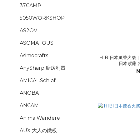
37CAMP
5050WORKSHOP
AS2OV
ASOMATOUS
Asimocrafts
HIBI日本薰香火柴｜
日本紫藤 
AnySharp 廚房利器
N
AMICAL.Schlaf
ANOBA
ANCAM
Anima Wandere
AUX 大人の鐵板