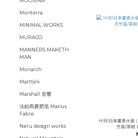
MOOSINA
Monterra
MINIMAL WORKS
MURACO
MANNERS MAKETH
MAN
Monarch
Marttiini
Marshall 音響
法鉑馬賽肥皂 Marius
Fabre
HIBI日本薰香火柴｜
Neru design works