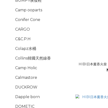
BUMPY恢復鞋
Camp ooparts
Conifer Cone
CARGO
C&C.P.H
Colapz水桶
Collins韓國天然線香
HIBI日本薰香火柴
Camp Holic
Calmastore
DUCKROW
Dapple born
DOMETIC