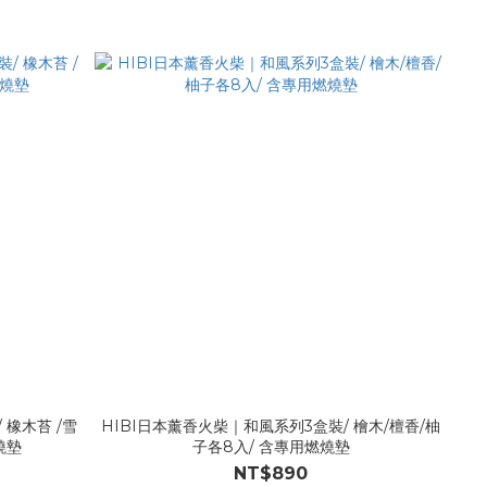
 橡木苔 /雪
HIBI日本薰香火柴｜和風系列3盒裝/ 檜木/檀香/柚
燒墊
子各8入/ 含專用燃燒墊
NT$890