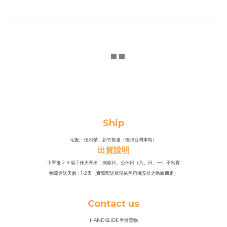
Ship
宅配：便利帶、新竹貨運（僅限台灣本島）
出貨說明
下單後 2-4 個工作天寄出，例假日、公休日（六、日、一）不出貨
物流運送天數：1-2天（實際配送狀況依照司機安排之路線而定）
Contact us
HAND SLIDE 手滑選物