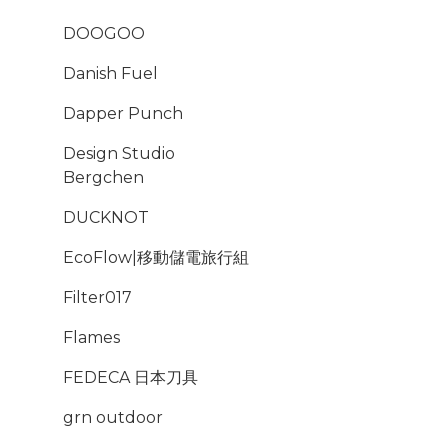
DOOGOO
Danish Fuel
Dapper Punch
Design Studio
Bergchen
DUCKNOT
EcoFlow|移動儲電旅行組
Filter017
Flames
FEDECA 日本刀具
grn outdoor