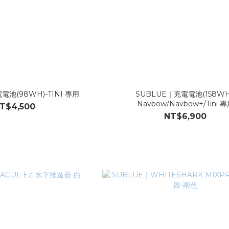
電池(98WH)-TINI 專用
SUBLUE｜充電電池(158WH
Navbow/Navbow+/Tini 
T$4,500
NT$6,900