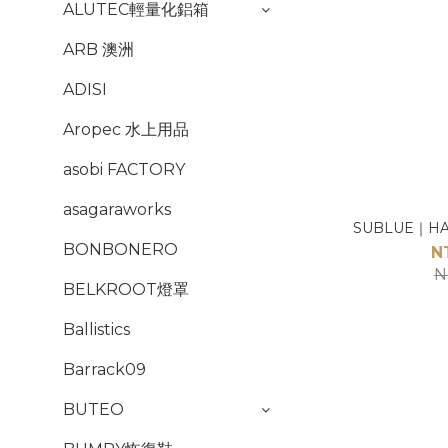
ALUTEC輕量化鋁箱
ARB 澳洲
ADISI
Aropec 水上用品
asobi FACTORY
asagaraworks
SUBLUE｜H
BONBONERO
N
N
BELKROOT燈罩
Ballistics
Barrack09
BUTEO