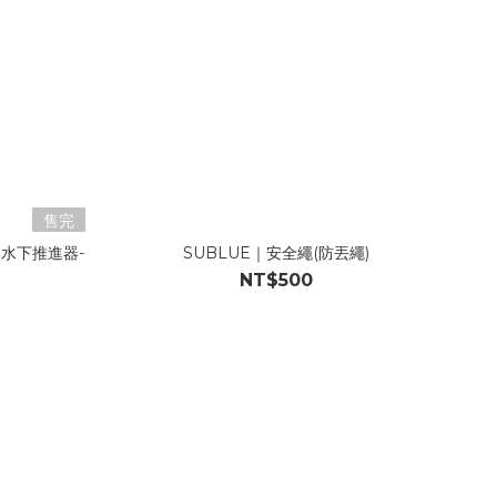
售完
O 水下推進器-
SUBLUE｜安全繩(防丟繩)
NT$500