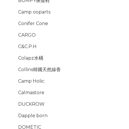
BUMPY恢復鞋
Camp ooparts
Conifer Cone
CARGO
C&C.P.H
Colapz水桶
Collins韓國天然線香
Camp Holic
Calmastore
DUCKROW
Dapple born
DOMETIC