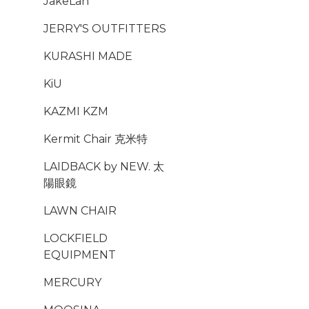
JakeLah
JERRY'S OUTFITTERS
KURASHI MADE
KiU
KAZMI KZM
Kermit Chair 克米特
LAIDBACK by NEW. 太
陽眼鏡
LAWN CHAIR
LOCKFIELD
EQUIPMENT
MERCURY