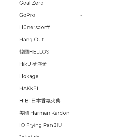
Goal Zero
GoPro
Hünersdorff
Hang Out
韓國HELLOS
HikU 夢淡燈
Hokage
HAKKEI
HIBI 日本香氛火柴
美國 Harman Kardon
IO Frying Pan JIU