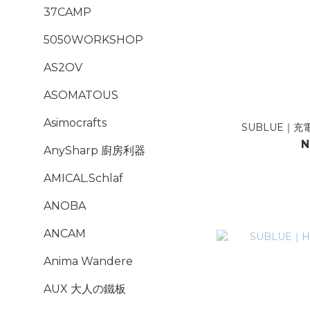
37CAMP
5050WORKSHOP
AS2OV
ASOMATOUS
Asimocrafts
SUBLUE｜充電
N
AnySharp 廚房利器
AMICAL.Schlaf
ANOBA
ANCAM
Anima Wandere
AUX 大人の鐵板