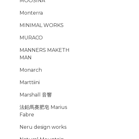
MOOSINA
Monterra
MINIMAL WORKS
MURACO
MANNERS MAKETH
MAN
Monarch
Marttiini
Marshall 音響
法鉑馬賽肥皂 Marius
Fabre
Neru design works