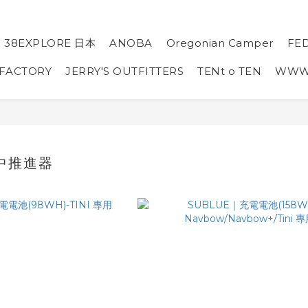
38EXPLORE 日本
ANOBA
Oregonian Camper
FE
 FACTORY
JERRY'S OUTFITTERS
TENt o TEN
WW
水中推進器