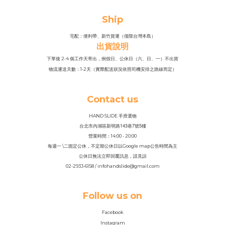
Ship
宅配：便利帶、新竹貨運（僅限台灣本島）
出貨說明
下單後 2-4 個工作天寄出，例假日、公休日（六、日、一）不出貨
物流運送天數：1-2天（實際配送狀況依照司機安排之路線而定）
Contact us
HAND SLIDE 手滑選物
143
7
5
台北市內湖區新明路
巷
號
樓
營業時間：14
:
00 - 20:00
每週一 \二固定公休，不定期公休日以Google map公告時間為主
公休日無法立即回覆訊息，請見諒
02-2933-6158 / infohandslide@gmail.com
Follow us on
Facebook
Instagram