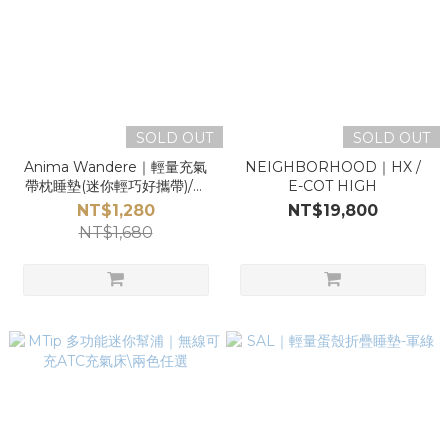
SOLD OUT
SOLD OUT
Anima Wandere｜輕量充氣
NEIGHBORHOOD｜HX /
帶枕睡墊(迷你輕巧好攜帶)/單
E-COT HIGH
飛、野營、車露專用
NT$1,280
NT$19,800
NT$1,680