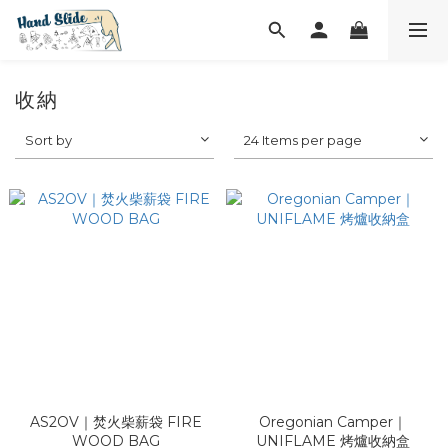
收納
Sort by
24 Items per page
AS2OV｜焚火柴薪袋 FIRE
Oregonian Camper｜
WOOD BAG
UNIFLAME 烤爐收納盒