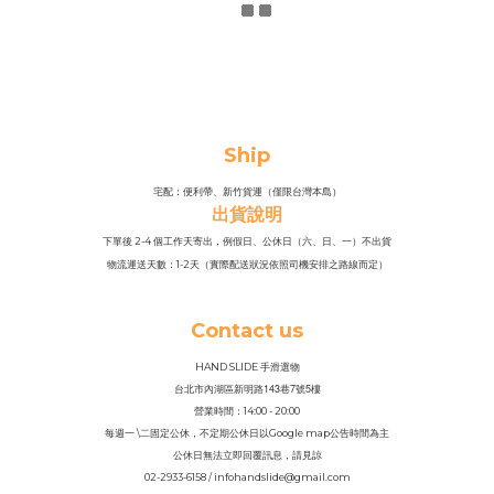
Ship
宅配：便利帶、新竹貨運（僅限台灣本島）
出貨說明
下單後 2-4 個工作天寄出，例假日、公休日（六、日、一）不出貨
物流運送天數：1-2天（實際配送狀況依照司機安排之路線而定）
Contact us
HAND SLIDE 手滑選物
143
7
5
台北市內湖區新明路
巷
號
樓
營業時間：14
:
00 - 20:00
每週一 \二固定公休，不定期公休日以Google map公告時間為主
公休日無法立即回覆訊息，請見諒
02-2933-6158 / infohandslide@gmail.com