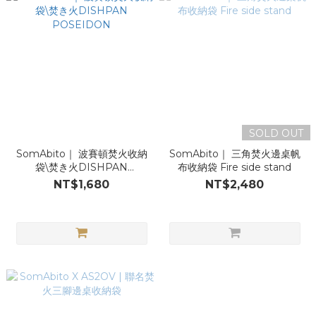
SOLD OUT
SomAbito｜ 波賽頓焚火收納
SomAbito｜ 三角焚火邊桌帆
袋\焚き火DISHPAN
布收納袋 Fire side stand
POSEIDON
NT$1,680
NT$2,480