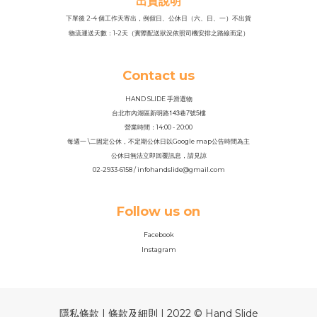
出貨說明
下單後 2-4 個工作天寄出，例假日、公休日（六、日、一）不出貨
物流運送天數：1-2天（實際配送狀況依照司機安排之路線而定）
Contact us
HAND SLIDE 手滑選物
143
7
5
台北市內湖區新明路
巷
號
樓
營業時間：14
:
00 - 20:00
每週一 \二固定公休，不定期公休日以Google map公告時間為主
公休日無法立即回覆訊息，請見諒
02-2933-6158 / infohandslide@gmail.com
Follow us on
Facebook
Instagram
隱私條款 | 條款及細則 | 2022 © Hand Slide