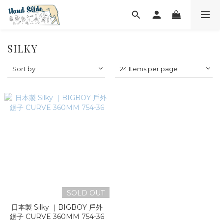
SILKY
Sort by
24 Items per page
SOLD OUT
日本製 Silky ｜BIGBOY 戶外
鋸子 CURVE 360MM 754-36