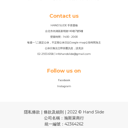
Contact us
HAND SLIDE 手滑選物
143
7
5
台北市內湖區新明路
巷
號
樓
營業時間：14
:
00 - 20:00
每週一 \二固定公休，不定期公休日以Google map公告時間為主
公休日無法立即回覆訊息，請見諒
02-2933-6158 / infohandslide@gmail.com
Follow us on
Facebook
Instagram
隱私條款 | 條款及細則 | 2022 © Hand Slide
公司名稱：瀚斯萊商行
統一編號：42364262