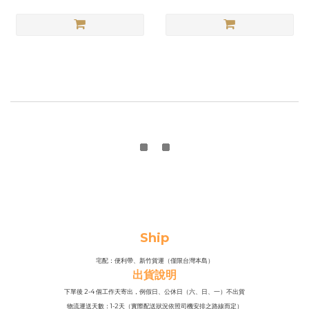
Ship
宅配：便利帶、新竹貨運（僅限台灣本島）
出貨說明
下單後 2-4 個工作天寄出，例假日、公休日（六、日、一）不出貨
物流運送天數：1-2天（實際配送狀況依照司機安排之路線而定）