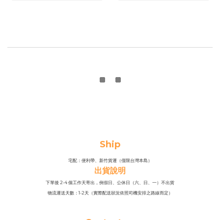
Ship
宅配：便利帶、新竹貨運（僅限台灣本島）
出貨說明
下單後 2-4 個工作天寄出，例假日、公休日（六、日、一）不出貨
物流運送天數：1-2天（實際配送狀況依照司機安排之路線而定）