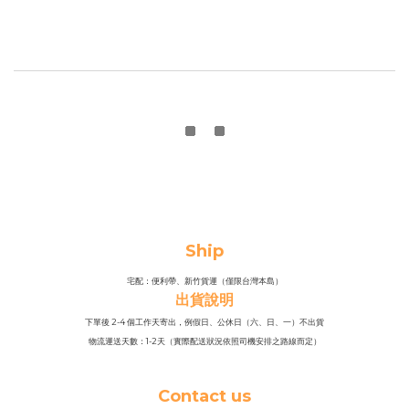
Ship
宅配：便利帶、新竹貨運（僅限台灣本島）
出貨說明
下單後 2-4 個工作天寄出，例假日、公休日（六、日、一）不出貨
物流運送天數：1-2天（實際配送狀況依照司機安排之路線而定）
Contact us