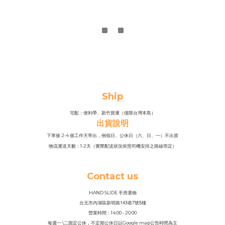
Ship
宅配：便利帶、新竹貨運（僅限台灣本島）
出貨說明
下單後 2-4 個工作天寄出，例假日、公休日（六、日、一）不出貨
物流運送天數：1-2天（實際配送狀況依照司機安排之路線而定）
Contact us
HAND SLIDE 手滑選物
143
7
5
台北市內湖區新明路
巷
號
樓
營業時間：14
:
00 - 20:00
每週一 \二固定公休，不定期公休日以Google map公告時間為主