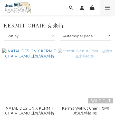
KERMIT CHAIR 克米特
Sort by
24 Items per page
SOLD OUT
NATAL DESIGN X KERMIT
Kermit Walnut Chair｜胡桃
CHAIR CAMO 迷彩/克米特椅
木克米特椅(黑)